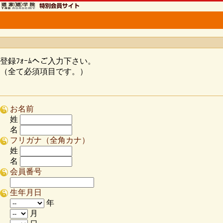
登録ﾌｫｰﾑへご入力下さい。
（全て必須項目です。）
お名前
姓
名
フリガナ（全角カナ）
姓
名
会員番号
生年月日
年
月