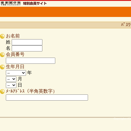
ﾊﾟ
お名前
姓
名
会員番号
生年月日
年
月
日
ﾒｰﾙｱﾄﾞﾚｽ（半角英数字）
Copyrights (C